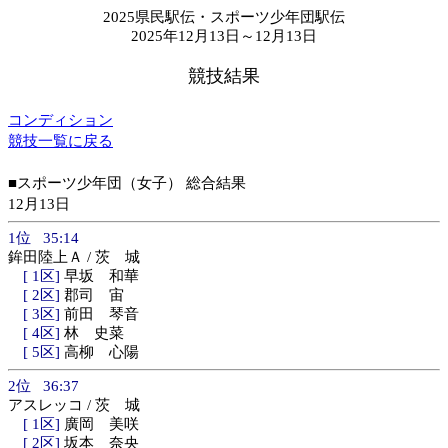
2025県民駅伝・スポーツ少年団駅伝
2025年12月13日～12月13日
競技結果
コンディション
競技一覧に戻る
■スポーツ少年団（女子） 総合結果
12月13日
1位 35:14
鉾田陸上Ａ / 茨 城
[ 1区]
早坂 和華
[ 2区]
郡司 宙
[ 3区]
前田 琴音
[ 4区]
林 史菜
[ 5区]
高柳 心陽
2位 36:37
アスレッコ / 茨 城
[ 1区]
廣岡 美咲
[ 2区]
坂本 奈央