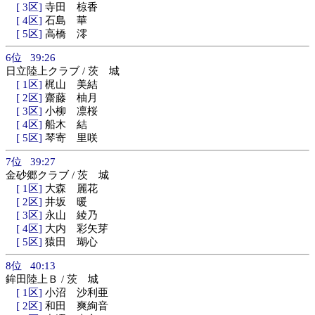
[ 3区]
寺田 椋香
[ 4区]
石島 華
[ 5区]
高橋 澪
6位 39:26
日立陸上クラブ / 茨 城
[ 1区]
梶山 美結
[ 2区]
齋藤 柚月
[ 3区]
小柳 凛桜
[ 4区]
船木 結
[ 5区]
琴寄 里咲
7位 39:27
金砂郷クラブ / 茨 城
[ 1区]
大森 麗花
[ 2区]
井坂 暖
[ 3区]
永山 綾乃
[ 4区]
大内 彩矢芽
[ 5区]
猿田 瑚心
8位 40:13
鉾田陸上Ｂ / 茨 城
[ 1区]
小沼 沙利亜
[ 2区]
和田 爽絢音