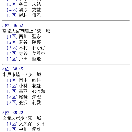
[ 3区]
谷口 未結
[ 4区]
湯原 吏埜
[ 5区]
飯村 優乙
3位 36:52
常陸大宮市陸上 / 茨 城
[ 1区]
西川 聖奈
[ 2区]
関谷 陽菜
[ 3区]
木村 わかば
[ 4区]
寺谷 美雅姫
[ 5区]
戸田 聖逢
4位 38:45
水戸市陸上 / 茨 城
[ 1区]
岡本 紗佳
[ 2区]
小林 花愛
[ 3区]
髙羽 心々和
[ 4区]
尾糠 朱理
[ 5区]
会沢 莉愛
5位 39:22
文間スポ少 / 茨 城
[ 1区]
大久保 えま
[ 2区]
中川 愛菜