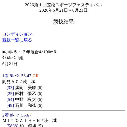
2026第１回笠松スポーツフェスティバル
2026年6月21日～6月21日
競技結果
コンディション
競技一覧に戻る
■小学５・６年混合4×100mR
ﾀｲﾑﾚｰｽ 1組
6月21日
1着 9ﾚｰﾝ 53.47
GR
阿見ＡＣ / 茨 城
[33]
廣岡 美咲 (6)
[25]
飯村 優乙 (6)
[54]
中野 颯太 (6)
[49]
石川 和弦 (6)
2着 8ﾚｰﾝ 56.67
ＭＩＴＯＡＴＨ－Ｂ / 茨 城
[5868]
柏 侑里 (5)