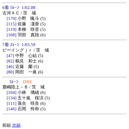
6着 5ﾚｰﾝ 1:02.08
古河ＡＣ / 茨 城
[170]
小野 颯斗 (5)
[115]
佐藤 凜亜 (5)
[119]
本柳 咲音 (5)
[168]
羽部 真陸 (6)
7着 2ﾚｰﾝ 1:03.59
ビーイングｊｒ / 茨 城
[47]
中野 心結 (5)
[82]
鶴見 和士 (6)
[46]
近藤 蘭 (5)
[80]
岡田 一眞 (6)
3ﾚｰﾝ
DNS
鹿嶋陸上－Ｂ / 茨 城
[104]
小林 璃緒 (6)
[134]
五十嵐 桜涼 (5)
[111]
落合 咲良 (6)
[146]
石岡 怜和 (5)
前組
次組