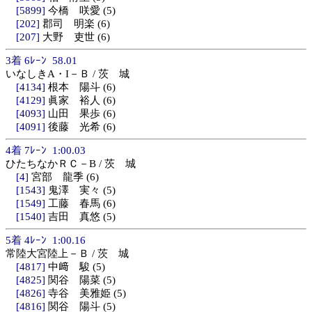
[5899]
今橋 咲愛 (5)
[202]
郡司 明楽 (6)
[207]
大野 吏世 (6)
3着 6ﾚｰﾝ 58.01
いなしきA・I－Ｂ / 茨 城
[4134]
根本 陽斗 (6)
[4129]
眞家 裕人 (6)
[4093]
山田 果歩 (6)
[4091]
後藤 光希 (6)
4着 7ﾚｰﾝ 1:00.03
ひたちなかＲＣ－B / 茨 城
[4]
宮部 龍季 (6)
[1543]
鬼澤 実々 (5)
[1549]
工藤 春馬 (6)
[1540]
吉田 真悠 (5)
5着 4ﾚｰﾝ 1:00.16
常陸大宮陸上－Ｂ / 茨 城
[4817]
中﨑 駿 (5)
[4825]
関谷 陽菜 (5)
[4826]
寺谷 美雅姫 (5)
[4816]
関谷 陽斗 (5)