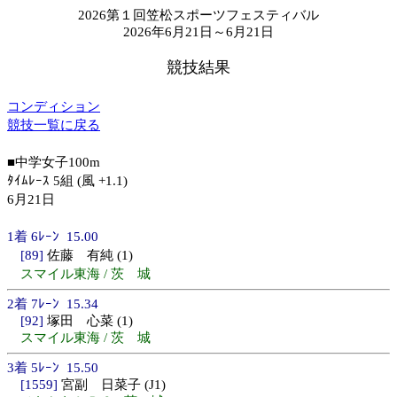
2026第１回笠松スポーツフェスティバル
2026年6月21日～6月21日
競技結果
コンディション
競技一覧に戻る
■中学女子100m
ﾀｲﾑﾚｰｽ 5組 (風 +1.1)
6月21日
1着 6ﾚｰﾝ 15.00
[89]
佐藤 有純 (1)
スマイル東海 / 茨 城
2着 7ﾚｰﾝ 15.34
[92]
塚田 心菜 (1)
スマイル東海 / 茨 城
3着 5ﾚｰﾝ 15.50
[1559]
宮副 日菜子 (J1)