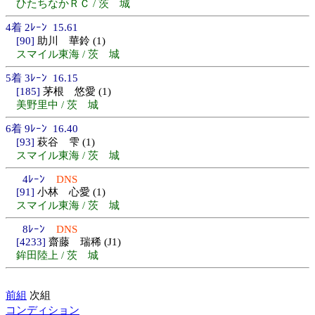
ひたちなかＲＣ / 茨 城
4着 2ﾚｰﾝ 15.61
[90]
助川 華鈴 (1)
スマイル東海 / 茨 城
5着 3ﾚｰﾝ 16.15
[185]
茅根 悠愛 (1)
美野里中 / 茨 城
6着 9ﾚｰﾝ 16.40
[93]
萩谷 雫 (1)
スマイル東海 / 茨 城
4ﾚｰﾝ
DNS
[91]
小林 心愛 (1)
スマイル東海 / 茨 城
8ﾚｰﾝ
DNS
[4233]
齋藤 瑞稀 (J1)
鉾田陸上 / 茨 城
前組
次組
コンディション