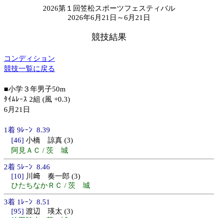
2026第１回笠松スポーツフェスティバル
2026年6月21日～6月21日
競技結果
コンディション
競技一覧に戻る
■小学３年男子50m
ﾀｲﾑﾚｰｽ 2組 (風 +0.3)
6月21日
1着 9ﾚｰﾝ 8.39
[46]
小橋 諒真 (3)
阿見ＡＣ / 茨 城
2着 5ﾚｰﾝ 8.46
[10]
川﨑 奏一郎 (3)
ひたちなかＲＣ / 茨 城
3着 1ﾚｰﾝ 8.51
[95]
渡辺 瑛太 (3)