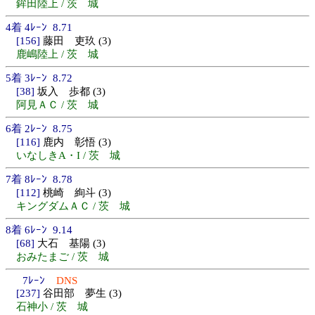
鉾田陸上 / 茨 城
4着 4ﾚｰﾝ 8.71
[156]
藤田 吏玖 (3)
鹿嶋陸上 / 茨 城
5着 3ﾚｰﾝ 8.72
[38]
坂入 歩都 (3)
阿見ＡＣ / 茨 城
6着 2ﾚｰﾝ 8.75
[116]
鹿内 彰悟 (3)
いなしきA・I / 茨 城
7着 8ﾚｰﾝ 8.78
[112]
桃崎 絢斗 (3)
キングダムＡＣ / 茨 城
8着 6ﾚｰﾝ 9.14
[68]
大石 基陽 (3)
おみたまご / 茨 城
7ﾚｰﾝ
DNS
[237]
谷田部 夢生 (3)
石神小 / 茨 城