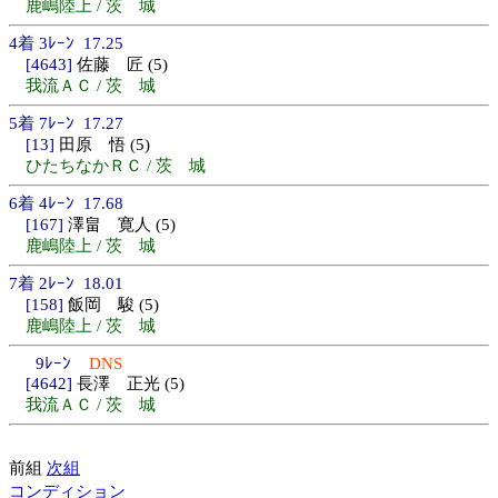
鹿嶋陸上 / 茨 城
4着 3ﾚｰﾝ 17.25
[4643]
佐藤 匠 (5)
我流ＡＣ / 茨 城
5着 7ﾚｰﾝ 17.27
[13]
田原 悟 (5)
ひたちなかＲＣ / 茨 城
6着 4ﾚｰﾝ 17.68
[167]
澤畠 寛人 (5)
鹿嶋陸上 / 茨 城
7着 2ﾚｰﾝ 18.01
[158]
飯岡 駿 (5)
鹿嶋陸上 / 茨 城
9ﾚｰﾝ
DNS
[4642]
長澤 正光 (5)
我流ＡＣ / 茨 城
前組
次組
コンディション