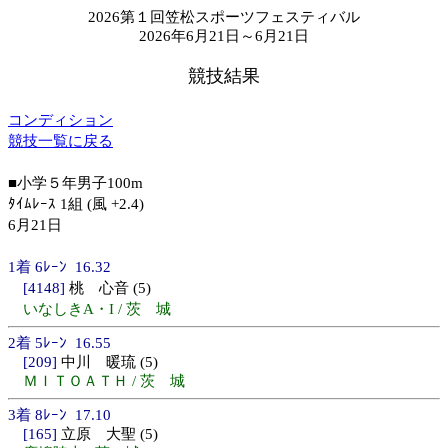
2026第１回笠松スポーツフェスティバル
2026年6月21日～6月21日
競技結果
コンディション
競技一覧に戻る
■小学５年男子100m
ﾀｲﾑﾚｰｽ 1組 (風 +2.4)
6月21日
1着 6ﾚｰﾝ 16.32
[4148]
桃 心音 (5)
いなしきA・I / 茨 城
2着 5ﾚｰﾝ 16.55
[209]
中川 暖琉 (5)
ＭＩＴＯＡＴＨ / 茨 城
3着 8ﾚｰﾝ 17.10
[165]
立原 大聖 (5)