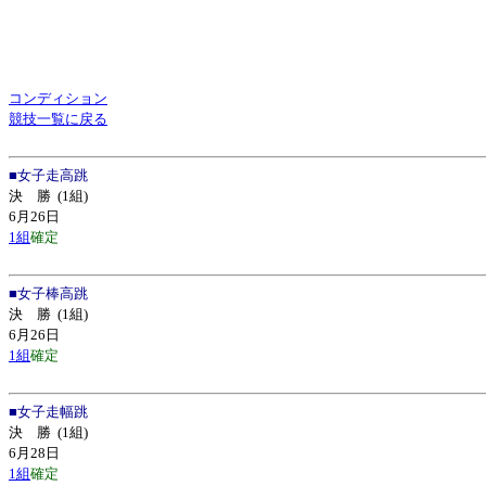
コンディション
競技一覧に戻る
■
女子走高跳
決 勝
(1組)
6月26日
1組
確定
■
女子棒高跳
決 勝
(1組)
6月26日
1組
確定
■
女子走幅跳
決 勝
(1組)
6月28日
1組
確定